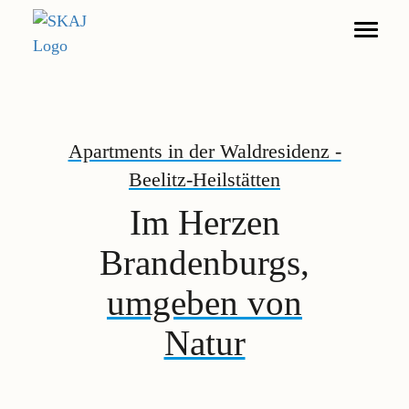
Suche
Apartments in der Waldresidenz -
Wohnen
Beelitz-Heilstätten
Möblierte Apartments
Im Herzen
Gewerbe
Brandenburgs,
DE
EN
umgeben von
Natur
Impressum
Datenschutz