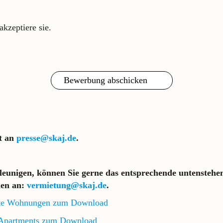
kzeptiere sie.
kt an
presse@skaj.de
.
eunigen, können Sie gerne das entsprechende untenstehe
den an:
vermietung@skaj.de
.
rte Wohnungen zum Download
 Apartments zum Download